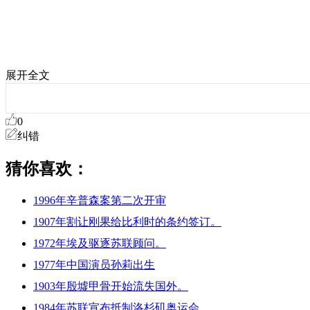
展开全文
0
纠错
猜你喜欢：
1996年辛普森案第二次开审
1907年割让刚果给比利时的条约签订。
1972年埃及驱逐苏联顾问。
1977年中国演员孙莉出生
1903年殷墟甲骨开始流失国外。
1984年苏联宣布抵制洛杉矶奥运会