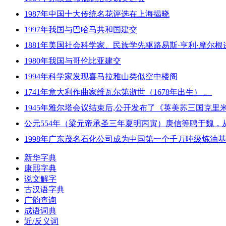
1987年中国十大传统名花评选在上海揭晓
1997年我国与巴哈马共和国建交
1881年美国社会科学家、民族学先驱路易斯·亨利·摩尔根
1980年我国与哥伦比亚建交
1994年科学家发现喜马拉雅山类似空中楼阁
1741年意大利作曲家维瓦尔第逝世（1678年出生） 。
1945年雅尔塔会议结束后,公开发布了《英美苏三国克里
公元554年（梁元帝承圣三年夏明丙寅）庚信等聘于魏，
1998年广东茂名石化公司成为中国第一个千万吨级炼油
新华字典
康熙字典
说文解字
古汉语字典
广韵查询
成语词典
近/反义词