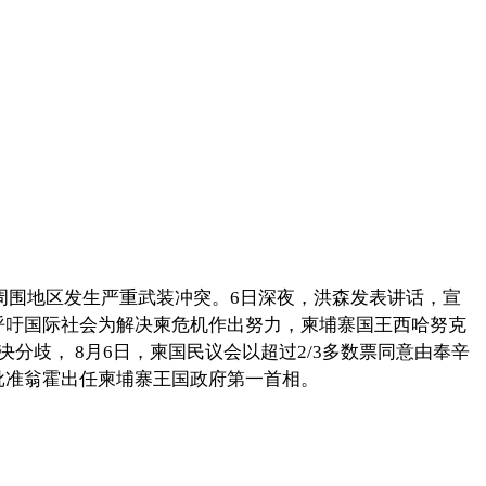
及周围地区发生严重武装冲突。6日深夜，洪森发表讲话，宣
呼吁国际社会为解决柬危机作出努力，柬埔寨国王西哈努克
歧， 8月6日，柬国民议会以超过2/3多数票同意由奉辛
批准翁霍出任柬埔寨王国政府第一首相。