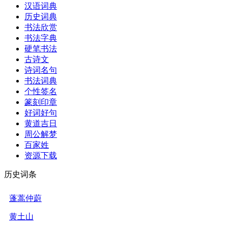
汉语词典
历史词典
书法欣赏
书法字典
硬笔书法
古诗文
诗词名句
书法词典
个性签名
篆刻印章
好词好句
黄道吉日
周公解梦
百家姓
资源下载
历史词条
蓬蒿仲蔚
黄土山