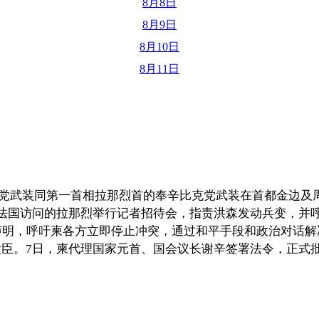
8月8日
8月9日
8月10日
8月11日
。
人民党武装同第一首相拉那烈首的奉辛比克党武装在首都金边
法国访问的拉那烈举行记者招待会，指责洪森发动兵变，并
明，呼吁柬各方立即停止冲突，通过和平手段和政治对话解决分
臣。7日，柬代理国家元首、国会议长谢辛签署法令，正式