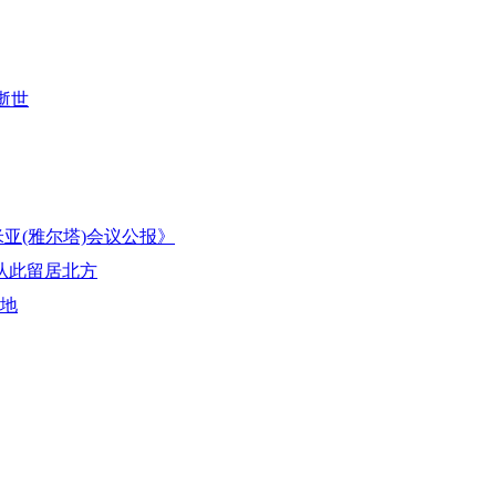
逝世
米亚(雅尔塔)会议公报》
从此留居北方
基地