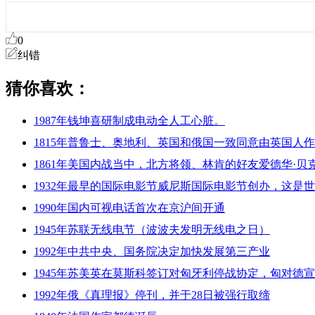
0
纠错
猜你喜欢：
1987年钱坤喜研制成电动全人工心脏。
1815年普鲁士、奥地利、英国和俄国一致同意由英国
1861年美国内战当中，北方将领、林肯的好友爱德华·贝
1932年最早的国际电影节威尼斯国际电影节创办，这是
1990年国内可视电话首次在京沪间开通
1945年苏联无线电节（波波夫发明无线电之日）
1992年中共中央、国务院决定加快发展第三产业
1945年苏美英在莫斯科签订对匈牙利停战协定，匈对德
1992年俄《真理报》停刊，并于28日被强行取缔