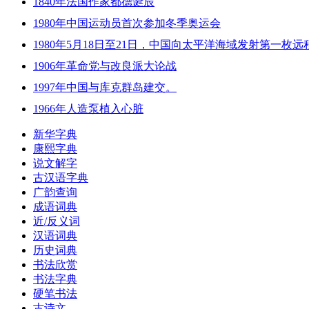
1840年法国作家都德诞辰
1980年中国运动员首次参加冬季奥运会
1980年5月18日至21日，中国向太平洋海域发射第一枚
1906年革命党与改良派大论战
1997年中国与库克群岛建交。
1966年人造泵植入心脏
新华字典
康熙字典
说文解字
古汉语字典
广韵查询
成语词典
近/反义词
汉语词典
历史词典
书法欣赏
书法字典
硬笔书法
古诗文