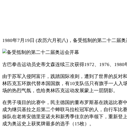
1980年7月19日 (农历六月初八)，备受抵制的第二十二届
古巴拳击运动员史蒂文森连续三次获得1972、1976、198
由于苏军入侵阿富汗，践踏国际准则，遭到了世界的反对和
林匹克五环旗代替本国国旗，有10支队伍只有旗手一人入
场的热烈气氛，也给奥林匹克运动发展蒙上一层阴影。
在男子项目的比赛中，民主德国的董布罗斯基在跳远比赛中以
成为继贝基拉之后第二个蝉联马拉松冠军的人，自行车比赛也
操队在老将安德里亚诺夫和新秀季佳京的率领下，重新登上
成为奥运史上获奖牌最多的选手（15枚）。