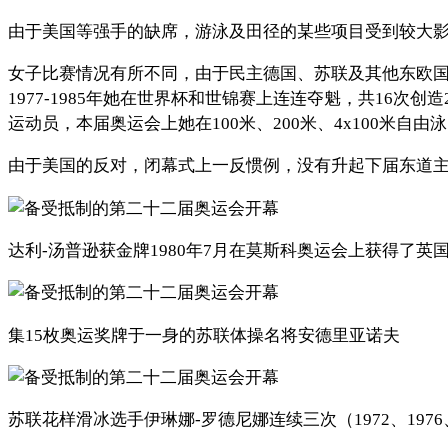
由于美国等强手的缺席，游泳及田径的某些项目受到较大
女子比赛情况有所不同，由于民主德国、苏联及其他东欧国家
1977-1985年她在世界杯和世锦赛上连连夺魁，共16
运动员，本届奥运会上她在100米、200米、4x100米
由于美国的反对，闭幕式上一反惯例，没有升起下届东道
达利-汤普逊获金牌1980年7月在莫斯科奥运会上获得了
集15枚奥运奖牌于一身的苏联体操名将安德里亚诺夫
苏联花样滑冰选手伊琳娜-罗德尼娜连续三次（1972、197