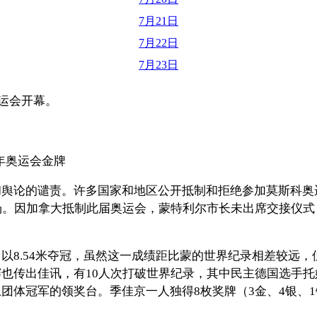
7月21日
7月22日
7月23日
奥运会开幕。
0年奥运会金牌
舆论的谴责。许多国家和地区公开抵制和拒绝参加莫斯科奥运
场。因加拿大抵制此届奥运会，蒙特利尔市长未出席交接仪
8.54米夺冠，虽然这一成绩距比蒙的世界纪录相差较远，
传出佳讯，有10人次打破世界纪录，其中民主德国选手托姆斯
团体冠军的领奖台。季佳京一人独得8枚奖牌（3金、4银、1