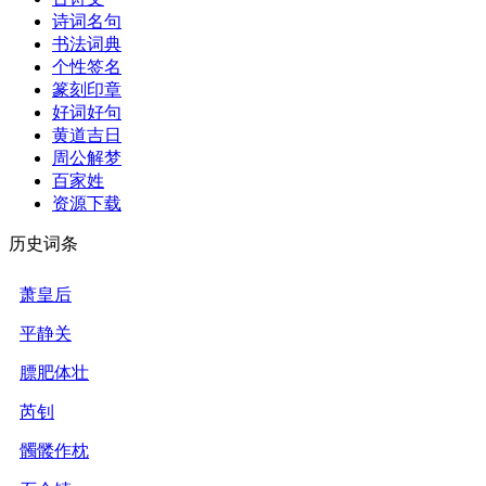
诗词名句
书法词典
个性签名
篆刻印章
好词好句
黄道吉日
周公解梦
百家姓
资源下载
历史词条
萧皇后
平静关
膘肥体壮
芮钊
髑髅作枕