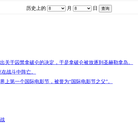
历史上的
月
日
人作出关于囚禁拿破仑的决定，于是拿破仑被放逐到圣赫勒拿岛。
克在战斗中阵亡。
世界上第一个国际电影节，被誉为“国际电影节之父”。
宣战