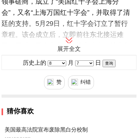
领事磋商，成立了“美国红十字会上海分
会”，又名“上海万国红十字会”，并取得了清
廷的支持。5月29日，红十字会订立了暂行
章程。该会成立后，立即前往东北接运难
民，同时，又在东北各省设立分会，扩大救
展开全文
济灾民、资送回 籍和战后放赈工作。
历史上的
月
日
赞
纠错
猜你喜欢
美国最高法院宣布废除黑白分校制