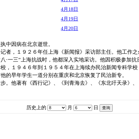
4月18日
4月19日
4月20日
顾执中因病在北京逝世。
任记者，１９２６年任上海《新闻报》采访部主任。他工作之
八”、“八·一三”上海抗战时，他都深入实地采访。他因积极参
学校，１９４６年到１９５４年在上海续办民治新闻专科学校
与他的早年学生一道分别在重庆和北京恢复了民治新专。
进步。他著有《西行记》、《到青海去》、《东北吁天录》、
历史上的
月
日