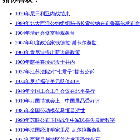
1970年尼日利亚内战结束
1999年北大西洋公约组织秘书长索拉纳在布鲁塞尔发布
1904年清廷兴修京师观象台
2007年印度政治家钱德拉·谢卡尔逝世。
1960年肯尼迪提出新边疆政策
1900年慈禧将珍妃投于井内
1937年江苏法院对“七君子”提出公诉
1934年罗斯福使美元贬值40％
1949年全国工会工作会议在北平举行
1910年万国博览会上 中国展品受好评
1985年全国劳动模范马恒昌逝世
1990年苏联公布卫国战争中军民损失最新数字
1910年法国经济学家里昂·瓦尔拉斯逝世
1977年西藏昌都地区首次发现恐龙化石