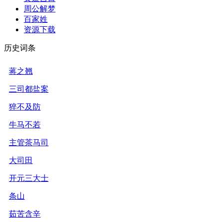
周公解梦
百家姓
资源下载
历史词条
蒋之翘
三司都盐案
猝不及防
牛马不若
主管茶马司
大司田
开元三大士
条山
茹苦含辛