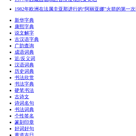
1982年欧洲在法属圭亚那进行的“阿丽亚娜”火箭的第一
新华字典
康熙字典
说文解字
古汉语字典
广韵查询
成语词典
近/反义词
汉语词典
历史词典
书法欣赏
书法字典
硬笔书法
古诗文
诗词名句
书法词典
个性签名
篆刻印章
好词好句
黄道吉日